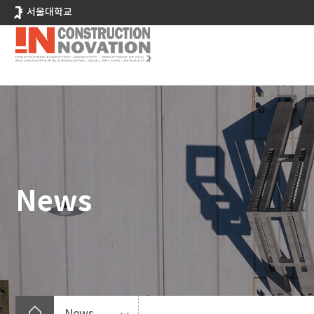
바
서울대학교
로
가
기
메
뉴
News
News