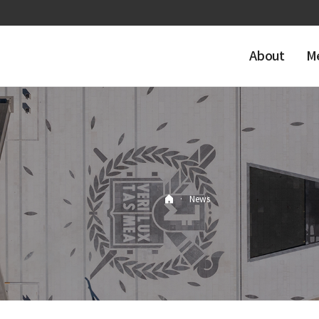
About
M
·
News