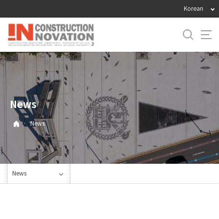
바
Korean
로
가
기
메
뉴
News
·
News
News