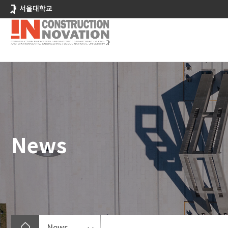
바
서울대학교
로
가
기
메
뉴
News
News