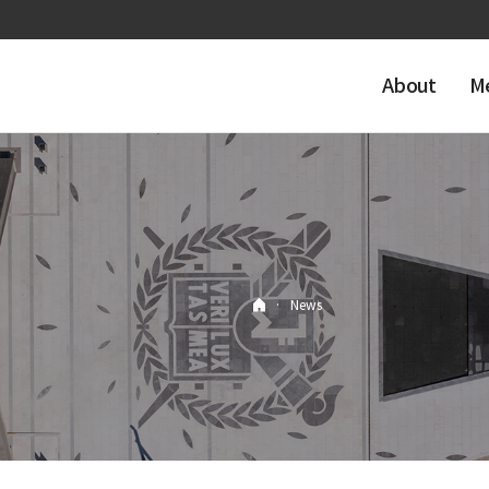
About
M
·
News