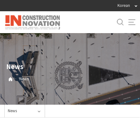
바
Korean
로
가
기
메
뉴
News
·
News
News