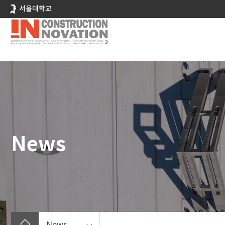
바
서울대학교
로
가
기
메
뉴
News
News