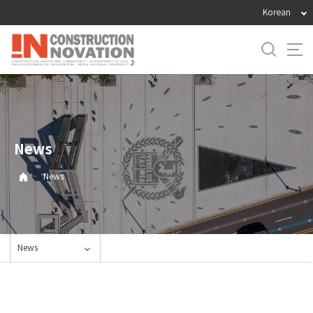
바
Korean
로
가
기
메
뉴
News
·
News
News