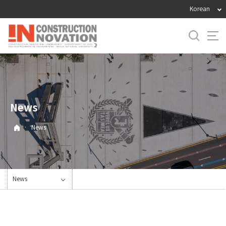
바
Korean
로
가
기
메
뉴
News
·
News
News