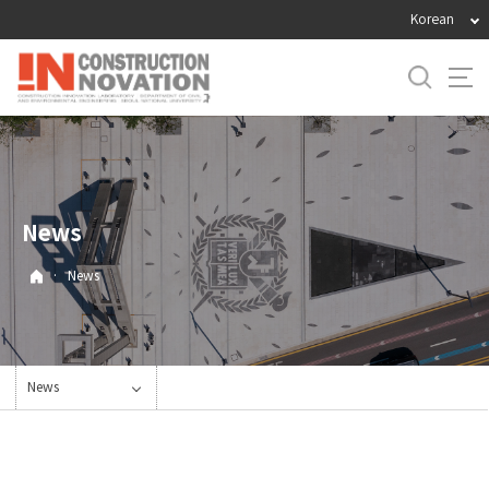
바
Korean
로
가
기
메
뉴
News
·
News
News