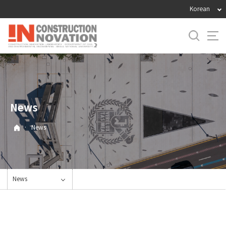
바
Korean
로
가
기
메
뉴
News
·
News
News