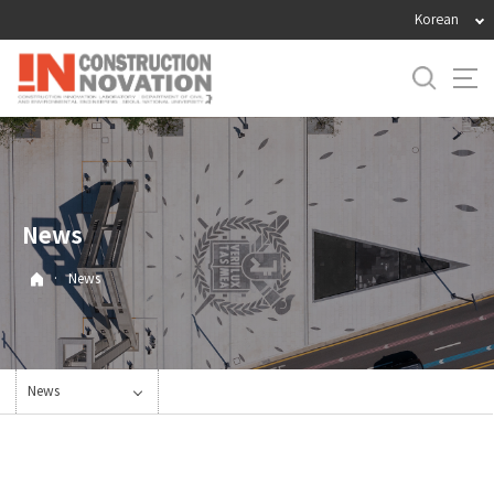
바
Korean
로
가
기
메
뉴
News
·
News
News