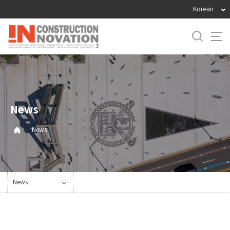
바
Korean
로
가
기
메
뉴
News
·
News
News