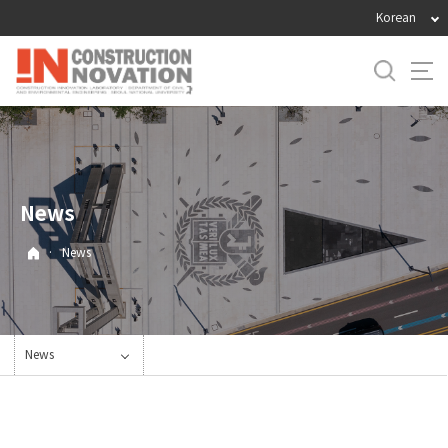
바
Korean
로
가
기
메
뉴
News
·
News
News