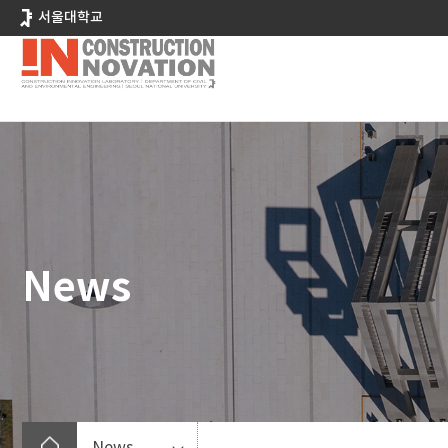
바
서울대학교
로
가
기
메
뉴
News
News