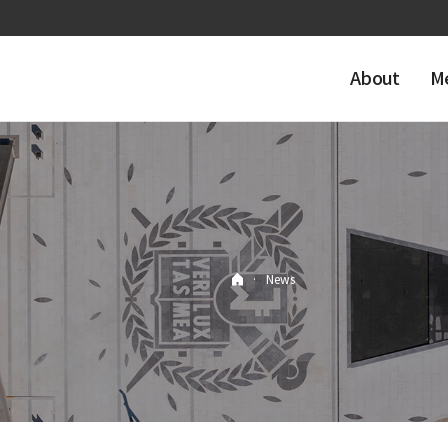
About
M
·
News