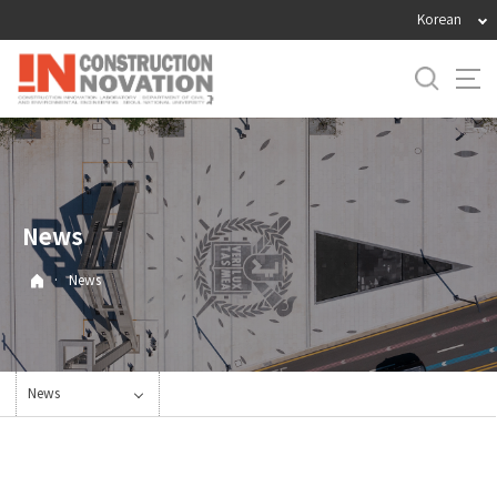
바
Korean
로
가
기
메
뉴
News
·
News
News