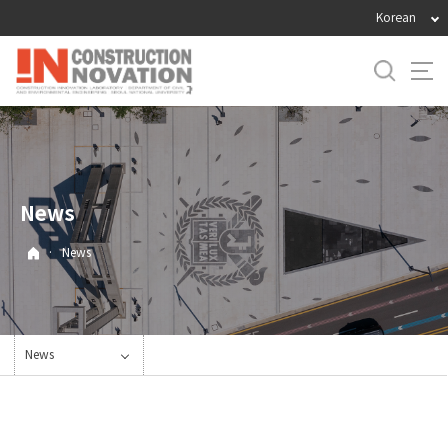
바
Korean
로
가
기
메
뉴
News
·
News
News