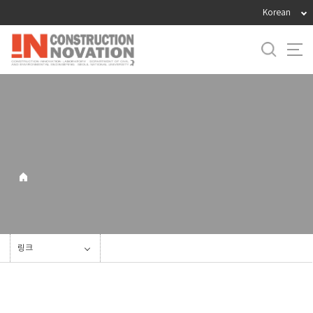
바
Korean
로
가
기
메
뉴
링크