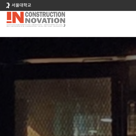
바
서울대학교
로
가
기
메
뉴