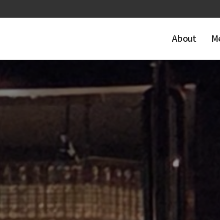
About
M