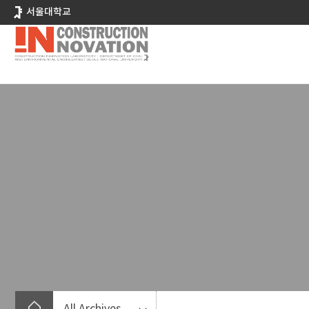
바
서울대학교
로
가
기
메
뉴
All Archives