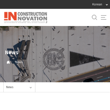
바
Korean
로
가
기
메
뉴
News
·
News
News