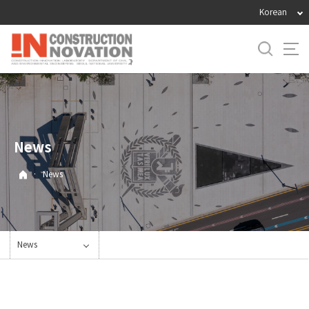
바
Korean
로
가
기
메
뉴
News
·
News
News