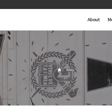
About
M
·
News