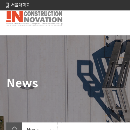
바
서울대학교
로
가
기
메
뉴
News
News