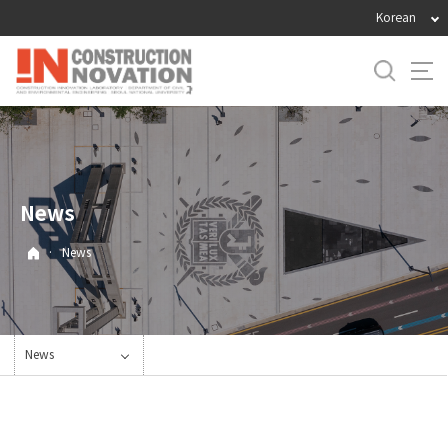
바
Korean
로
가
기
메
뉴
News
·
News
News