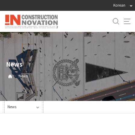
바
Korean
로
가
기
메
뉴
News
·
News
News