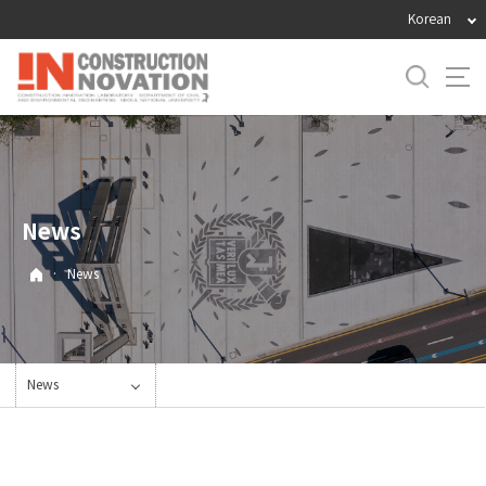
바
Korean
로
가
기
메
뉴
News
·
News
News