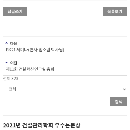
답글쓰기
목록보기
다음
BK21 세미나(연사: 임소람 박사님)
이전
제11회 건설혁신연구실 총회
전체 323
검색
2021년 건설관리학회 우수논문상