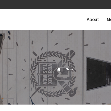
About
M
·
News