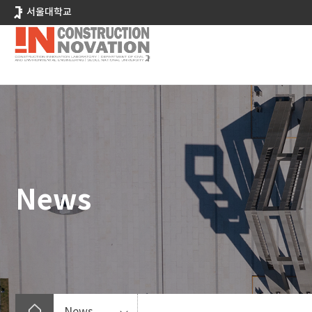
바
서울대학교
로
가
기
메
뉴
News
News