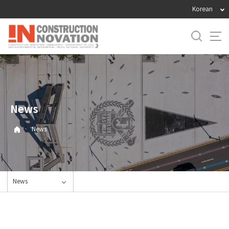
바
Korean
로
가
기
메
뉴
News
·
News
News