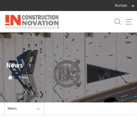
바
Korean
로
가
기
메
뉴
News
·
News
News