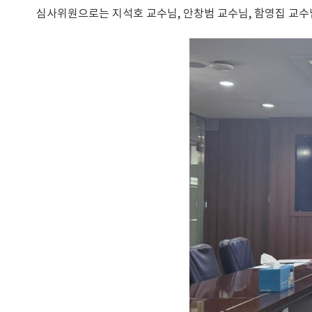
심사위원으로는 지석호 교수님, 안창범 교수님, 함영집 교