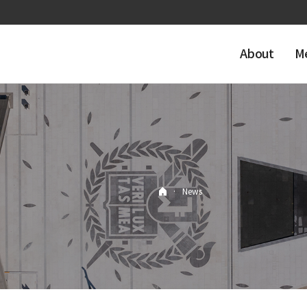
About
M
·
News