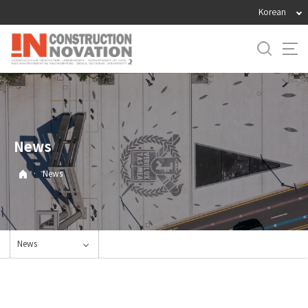
바
Korean
로
가
기
메
뉴
News
·
News
News