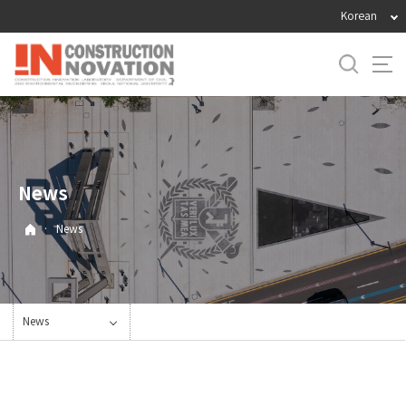
바
Korean
로
가
기
메
뉴
News
·
News
News