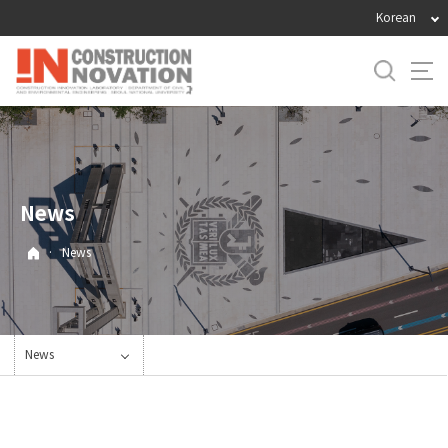
바
Korean
로
가
기
메
뉴
News
·
News
News