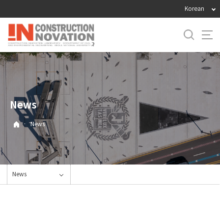
바
Korean
로
가
기
메
뉴
News
·
News
News