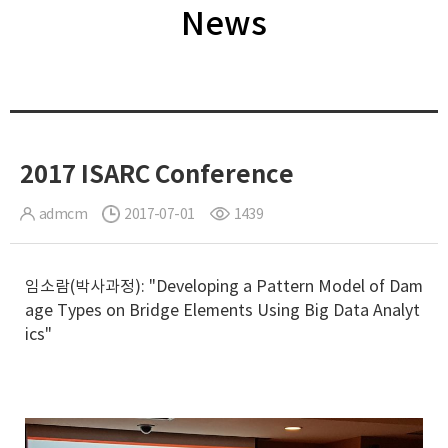
News
2017 ISARC Conference
admcm
2017-07-01
1439
임소람(박사과정): "Developing a Pattern Model of Dam
age Types on Bridge Elements Using Big Data Analyt
ics"