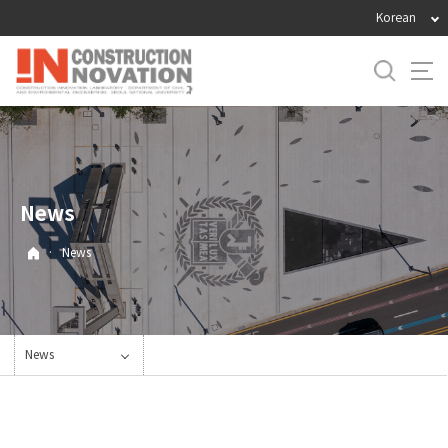
바
Korean
로
가
기
메
뉴
News
·
News
News