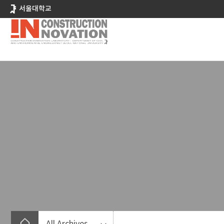
바
서울대학교
로
가
기
메
뉴
All Archives