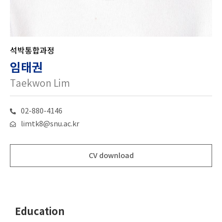
석박통합과정
임태권
Taekwon Lim
02-880-4146
limtk8@snu.ac.kr
CV download
Education