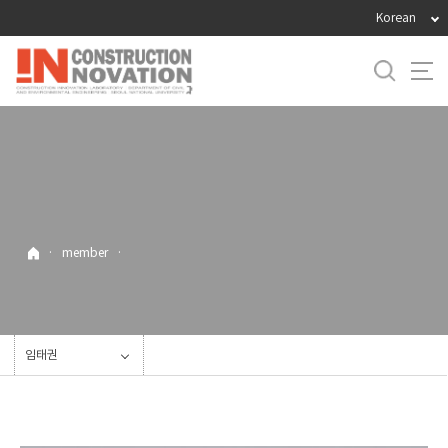
바
Korean
로
가
기
메
뉴
·
member
·
임태권