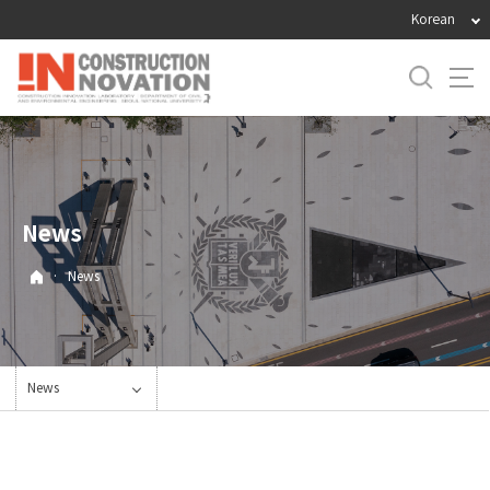
바
Korean
로
가
기
메
뉴
News
·
News
News