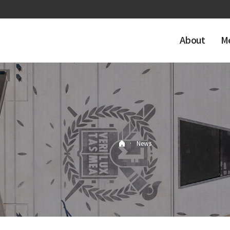
About
M
·
News