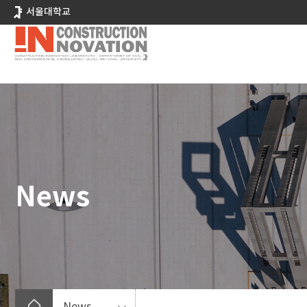
바
서울대학교
로
가
기
메
뉴
News
News