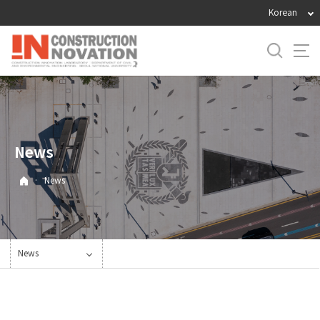
바
Korean
로
가
기
메
뉴
News
·
News
News