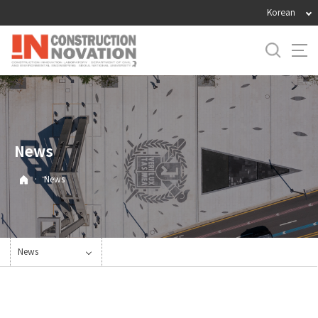
바
Korean
로
가
기
메
뉴
News
·
News
News