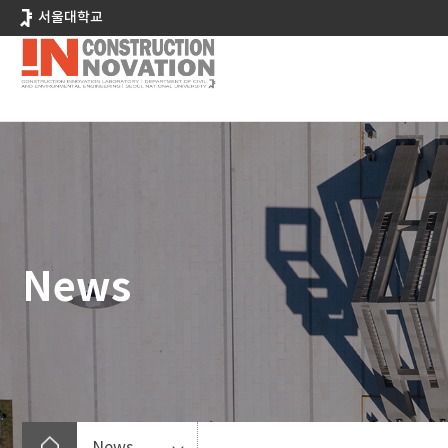
바
서울대학교
로
가
기
메
뉴
News
News