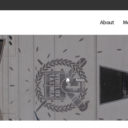
About
M
·
News