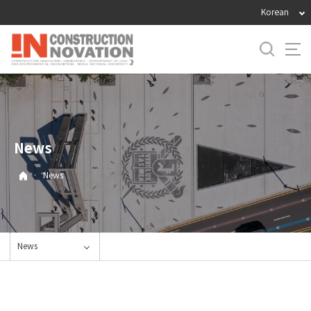
바
Korean
로
가
기
메
뉴
News
·
News
News