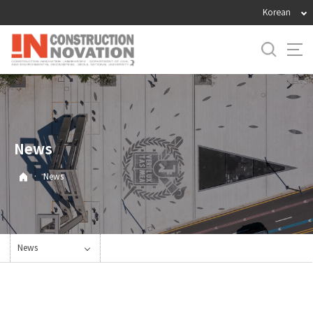
바
Korean
로
가
기
메
뉴
News
·
News
News