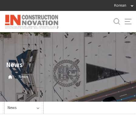
바
Korean
로
가
기
메
뉴
News
·
News
News