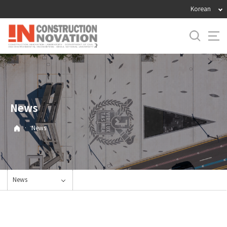
바
Korean
로
가
기
메
뉴
News
·
News
News