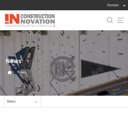
바
Korean
로
가
기
메
뉴
News
·
News
News