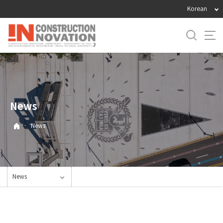
바
Korean
로
가
기
메
뉴
News
·
News
News