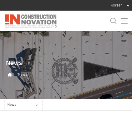
바
Korean
로
가
기
메
뉴
News
·
News
News