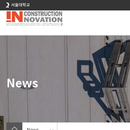
바
서울대학교
로
가
기
메
뉴
News
News