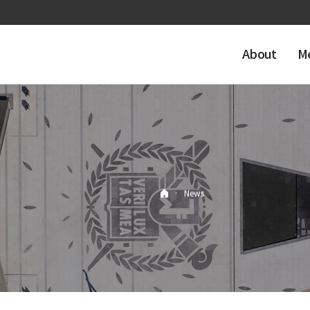
About
M
·
News