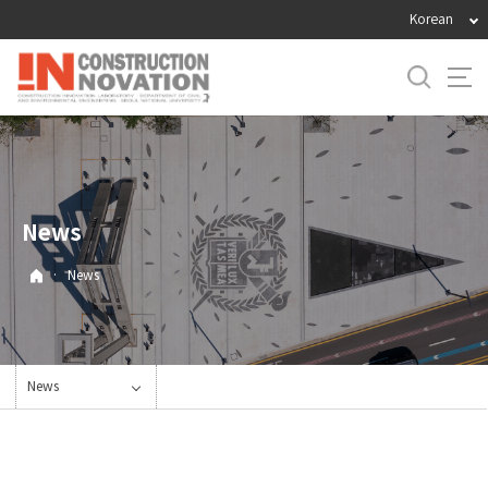
바
Korean
로
가
기
메
뉴
News
·
News
News