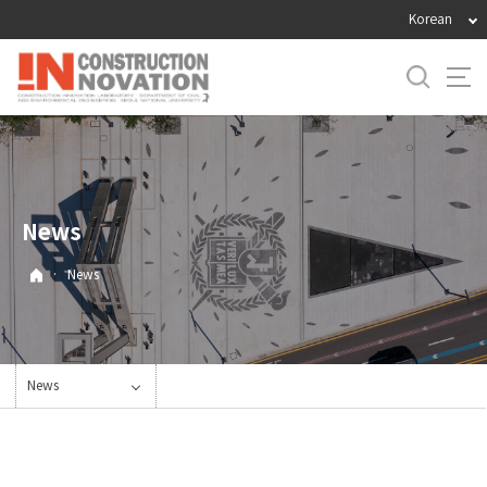
바
Korean
로
가
기
메
뉴
News
·
News
News